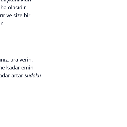
a olasıdır.
ır ve size bir
r.
nız, ara verin.
 ne kadar emin
kadar artar
Sudoku