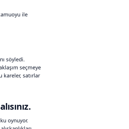
kamuoyu ile
nı söyledi.
 yaklaşım seçmeye
 kareler, satırlar
lısınız.
oku oynuyor.
alışkanlıkları