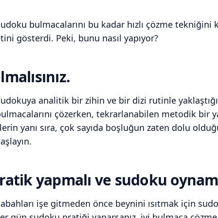
doku bulmacalarını bu kadar hızlı çözme tekniğini 
ini gösterdi. Peki, bunu nasıl yapıyor?
malısınız.
okuya analitik bir zihin ve bir dizi rutinle yaklaştığı
ulmacalarını çözerken, tekrarlanabilen metodik bir
ylerin yanı sıra, çok sayıda boşluğun zaten dolu olduğu
aşlayın.
ratik yapmalı ve sudoku oynama
bahları işe gitmeden önce beynini ısıtmak için sud
er gün sudoku pratiği yaparsanız, iyi bulmaca çözme 