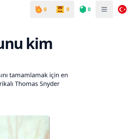
0
0
0
runu kim
sını tamamlamak için en
erikalı Thomas Snyder