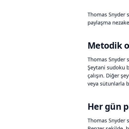
Thomas Snyder su
paylaşma nezaket
Metodik ol
Thomas Snyder sud
Şeytani sudoku b
çalışın. Diğer şe
veya sütunlarla b
Her gün p
Thomas Snyder sa
Benzer şekilde, h