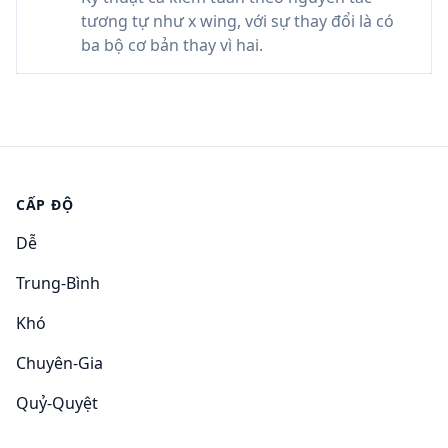
tương tự như x wing, với sự thay đổi là có
ba bộ cơ bản thay vì hai.
CẤP ĐỘ
Dễ
Trung-Bình
Khó
Chuyên-Gia
Quỷ-Quyệt